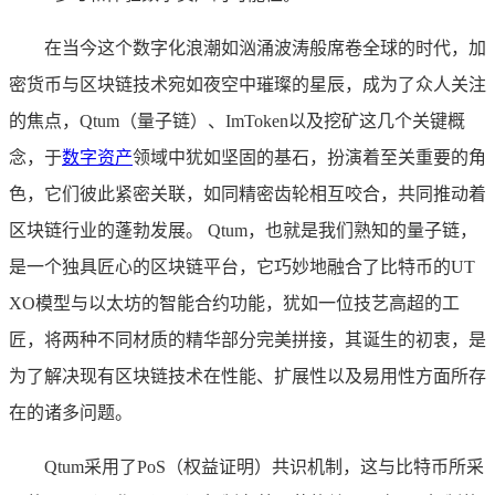
在当今这个数字化浪潮如汹涌波涛般席卷全球的时代，加
密货币与区块链技术宛如夜空中璀璨的星辰，成为了众人关注
的焦点，Qtum（量子链）、ImToken以及挖矿这几个关键概
念，于
数字资产
领域中犹如坚固的基石，扮演着至关重要的角
色，它们彼此紧密关联，如同精密齿轮相互咬合，共同推动着
区块链行业的蓬勃发展。 Qtum，也就是我们熟知的量子链，
是一个独具匠心的区块链平台，它巧妙地融合了比特币的UT
XO模型与以太坊的智能合约功能，犹如一位技艺高超的工
匠，将两种不同材质的精华部分完美拼接，其诞生的初衷，是
为了解决现有区块链技术在性能、扩展性以及易用性方面所存
在的诸多问题。
Qtum采用了PoS（权益证明）共识机制，这与比特币所采