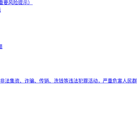
附重要风险提示）
值
题
非法集资、诈骗、传销、洗钱等违法犯罪活动，严重危害人民群