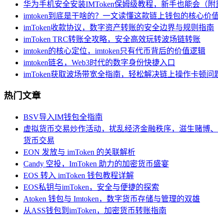
华为手机安全安装IMToken保姆级教程，新手也能会（
imtoken到底是干啥的？一文读懂这款链上钱包的核心价
imToken收款协议，数字资产转账的安全边界与规则指南
imToken TRC转账全攻略，安全高效玩转波场链转账
imtoken的核心定位，imtoken只有代币背后的价值逻辑
imtoken链名，Web3时代的数字身份快捷入口
imToken获取波场带宽全指南，轻松解决链上操作卡顿问
热门文章
BSV导入IM钱包全指南
虚拟货币交易炒作活动，扰乱经济金融秩序，滋生赌博、
货币交易
EON 发放与 imToken 的关联解析
Candy 空投，ImToken 助力的加密货币盛宴
EOS 转入 imToken 钱包教程详解
EOS私钥与imToken，安全与便捷的探索
Atoken 钱包与 Imtoken，数字货币存储与管理的双雄
从ASS钱包到imToken，加密货币转账指南