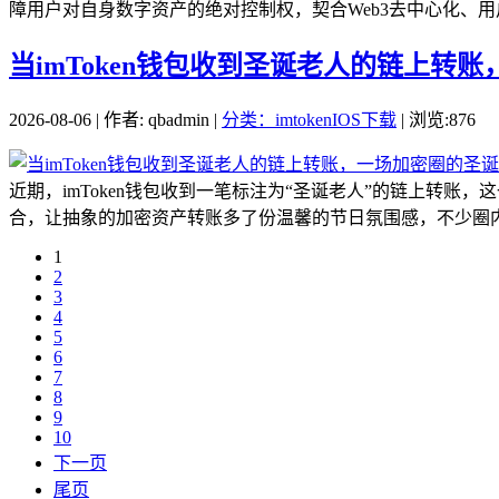
障用户对自身数字资产的绝对控制权，契合Web3去中心化、用户主
当imToken钱包收到圣诞老人的链上转
2026-08-06 | 作者: qbadmin |
分类：imtokenIOS下载
| 浏览:876
近期，imToken钱包收到一笔标注为“圣诞老人”的链上转
合，让抽象的加密资产转账多了份温馨的节日氛围感，不少圈内人
1
2
3
4
5
6
7
8
9
10
下一页
尾页