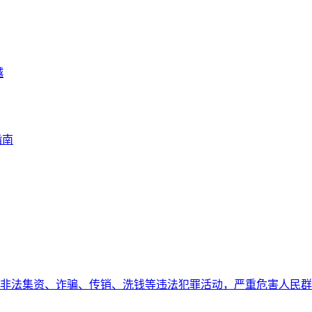
越
指南
非法集资、诈骗、传销、洗钱等违法犯罪活动，严重危害人民群