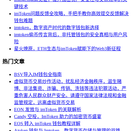
键技术
imToken问题反馈全攻略，手把手教你高效提交反馈解决
钱包难题
imtoken，数字资产时代的数字钱包新选择
imtoken偷币传言背后，非托管钱包的安全真相与用户风
险
星火燎原，ETH生态与imToken赋能下的Web3新征程
热门文章
BSV导入IM钱包全指南
虚拟货币交易炒作活动，扰乱经济金融秩序，滋生赌
博、非法集资、诈骗、传销、洗钱等违法犯罪活动，严
重危害人民群众财产安全。请遵守国家法律法规和金融
监管规定，远离虚拟货币交易
EON 发放与 imToken 的关联解析
Candy 空投，ImToken 助力的加密货币盛宴
EOS 转入 imToken 钱包教程详解
Atoken 钱包与 Imtoken，数字货币存储与管理的双雄