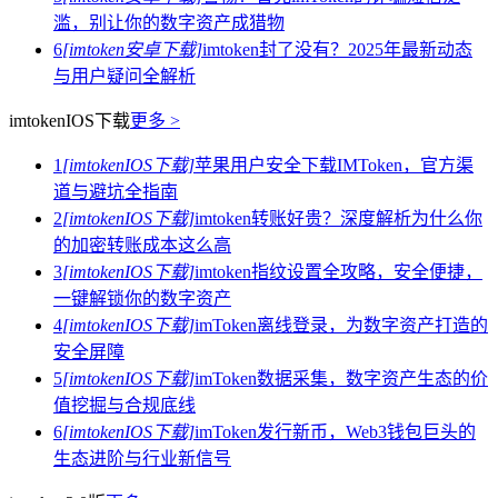
滥，别让你的数字资产成猎物
6
[imtoken安卓下载]
imtoken封了没有？2025年最新动态
与用户疑问全解析
imtokenIOS下载
更多 >
1
[imtokenIOS下载]
苹果用户安全下载IMToken，官方渠
道与避坑全指南
2
[imtokenIOS下载]
imtoken转账好贵？深度解析为什么你
的加密转账成本这么高
3
[imtokenIOS下载]
imtoken指纹设置全攻略，安全便捷，
一键解锁你的数字资产
4
[imtokenIOS下载]
imToken离线登录，为数字资产打造的
安全屏障
5
[imtokenIOS下载]
imToken数据采集，数字资产生态的价
值挖掘与合规底线
6
[imtokenIOS下载]
imToken发行新币，Web3钱包巨头的
生态进阶与行业新信号