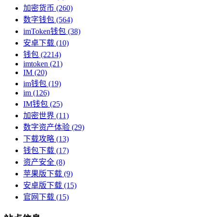
加密货币
(260)
数字钱包
(564)
imToken钱包
(38)
安卓下载
(10)
钱包
(2214)
imtoken
(21)
IM
(20)
im钱包
(19)
im
(126)
IM钱包
(25)
加密世界
(11)
数字资产体验
(29)
下载攻略
(13)
钱包下载
(17)
资产安全
(8)
苹果版下载
(9)
安卓版下载
(15)
官网下载
(15)