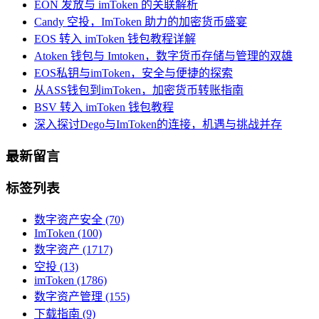
EON 发放与 imToken 的关联解析
Candy 空投，ImToken 助力的加密货币盛宴
EOS 转入 imToken 钱包教程详解
Atoken 钱包与 Imtoken，数字货币存储与管理的双雄
EOS私钥与imToken，安全与便捷的探索
从ASS钱包到imToken，加密货币转账指南
BSV 转入 imToken 钱包教程
深入探讨Dego与ImToken的连接，机遇与挑战并存
最新留言
标签列表
数字资产安全
(70)
ImToken
(100)
数字资产
(1717)
空投
(13)
imToken
(1786)
数字资产管理
(155)
下载指南
(9)