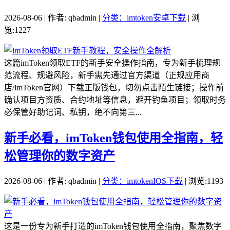
2026-08-06 | 作者: qbadmin |
分类：imtoken安卓下载
| 浏
览:1227
这篇imToken领取ETF的新手安全操作指南，专为新手梳理规
范流程、规避风险，新手需先通过官方渠道（正规应用商
店/imToken官网）下载正版钱包，切勿点击陌生链接；操作前
确认项目方资质、合约地址等信息，避开钓鱼项目；领取时务
必保管好助记词、私钥，绝不向第三...
新手必看，imToken钱包使用全指南，轻
松管理你的数字资产
2026-08-06 | 作者: qbadmin |
分类：imtokenIOS下载
| 浏览:1193
这是一份专为新手打造的imToken钱包使用全指南，聚焦数字