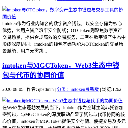
imtoken作为行业内知名的数字资产钱包，以安全存储为核心
优势，为用户资产筑牢安全防线；OTCtoken则聚焦数字资产
交易场景，提供合规高效的交易服务，二者在数字资产生态中
形成深度协同：imtoken的钱包基础功能为OTCtoken的交易场
景赋能，用户无需跳...
imtoken与MGCToken，Web3生态中钱
包与代币的协同价值
2026-08-05 | 作者: qbadmin |
分类：imtoken最新版
| 浏览:1262
在Web3生态蓬勃发展的当下，imtoken作为全球主流非托管加
密钱包，与MGCToken的深度联动凸显了钱包与代币协同的核
心价值，imtoken为MGCToken提供安全存储、便捷交易及多元