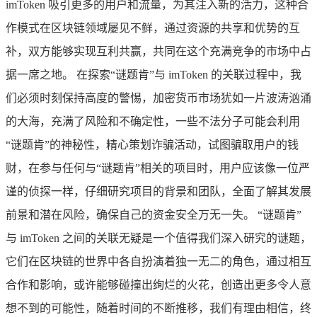
imToken 吸引更多的用户和流量，为其注入新的活力，这种合
作模式在区块链领域屡见不鲜，通过资源的共享和优势的互
补，双方能够实现互利共赢，共同在这个充满竞争的市场中占
据一席之地。 在探索“谜题肯”与 imToken 的关联过程中，我
们必须时刻保持高度的警惕，加密货币市场犹如一片波涛汹涌
的大海，充满了风险和不确定性，一些不法分子可能会利用
“谜题肯”的神秘性，精心策划诈骗活动，试图骗取用户的钱
财，在参与任何与“谜题肯”相关的项目时，用户应该像一位严
谨的侦探一样，仔细研究项目的背景和团队，全面了解其发展
前景和潜在风险，确保自己的资金安全万无一失。 “谜题肯”
与 imToken 之间的关联无疑是一个值得我们深入研究的谜题，
它们在区块链的世界中各自扮演着独一无二的角色，通过相互
合作和影响，或许能够碰撞出绚烂的火花，创造出更多令人意
想不到的可能性，随着时间的不断推移，我们有理由相信，终