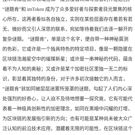
“谜题肯”和 imToken 成为了众多爱好者与探索者目光聚焦的核
心所在，这两者看似各自独立，实则在某些层面存在着若有若
无、微妙而又引人深思的联系，宛如等待着我们去逐一解开的
复杂谜题。 “谜题肯”，单是这个名字，便自带一种神秘莫测
的色彩，它或许是一个独具特色的特定项目，像是一颗隐匿在
区块链浩瀚星空中的璀璨新星；或许是一串神秘的代码，蕴含
着不为人知的奥秘；又或许是某个加密社区里独一无二的标
识，彰显着其独特的身份，对于许多初次接触它的人而言，
“谜题肯”就如同被层层迷雾所笼罩的谜题，勾起了人们内心深
处强烈的好奇心，让人迫不及待地想要一探究竟，它有可能代
表着一种极具创新性的加密理念，如同在黑暗中闪耀的灯塔，
为区块链的发展指引新的方向；也有可能是某种尚未被大众广
泛认知的前沿技术应用，潜藏着无限的可能性，在区块链这个