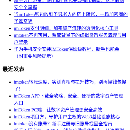
新手入门必备，IMToken钱包完整操作指南，从注册到
安全全掌握
当imToken钱包收到圣诞老人的链上转账，一场加密圈的
圣诞奇遇
imToken支付明细，加密资产流转的透明化核心工具
imtoken不再可用，监管背景下的虚拟货币服务清理与用
户警示
华为手机安全安装IMToken保姆级教程，新手也能会
（附重要风险提示）
最近发表
imtoken转账速度，实测真相与提升技巧，别再怪钱包慢
了！
imToken APP下载全攻略，安全、便捷的数字资产管理
入口
imToken PC端，让数字资产管理更安全高效
imToken项目方，守护用户主权的Web3基础设施核心
imtoken没有账号？新手注册与旧账号找回全指南