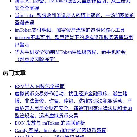
新手入门必备，IMToken钱包完整操作指南，从注册到
安全全掌握
当imToken钱包收到圣诞老人的链上转账，一场加密圈的
圣诞奇遇
imToken支付明细，加密资产流转的透明化核心工具
imtoken不再可用，监管背景下的虚拟货币服务清理与用
户警示
华为手机安全安装IMToken保姆级教程，新手也能会
（附重要风险提示）
热门文章
BSV导入IM钱包全指南
虚拟货币交易炒作活动，扰乱经济金融秩序，滋生赌
博、非法集资、诈骗、传销、洗钱等违法犯罪活动，严
重危害人民群众财产安全。请遵守国家法律法规和金融
监管规定，远离虚拟货币交易
EON 发放与 imToken 的关联解析
Candy 空投，ImToken 助力的加密货币盛宴