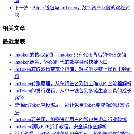
南
下一篇
:
Bitpie 钱包与 imToken，数字资产存储的双雄对
决
相关文章
最近发表
imtoken的核心定位，imtoken只有代币背后的价值逻辑
imtoken链名，Web3时代的数字身份快捷入口
imToken获取波场带宽全指南，轻松解决链上操作卡顿问
题
imToken转账原理，从私钥签名到链上确认的全流程解析
imToken的发行逻辑，从单一钱包到多链生态工具的成长
路径
警惕imToken空投骗局，别让免费Token变成你的财富陷
阱
imToken若关闭，加密资产用户的钱包焦虑与行业隐忧
imToken领取ETF新手教程，安全操作全解析
新手必看，imToken钱包使用全指南，轻松管理你的数字