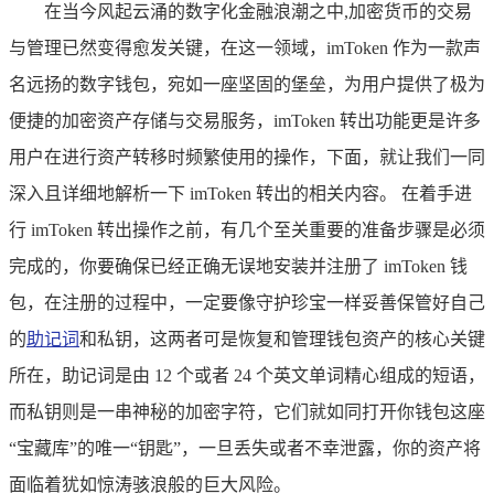
在当今风起云涌的数字化金融浪潮之中,加密货币的交易
与管理已然变得愈发关键，在这一领域，imToken 作为一款声
名远扬的数字钱包，宛如一座坚固的堡垒，为用户提供了极为
便捷的加密资产存储与交易服务，imToken 转出功能更是许多
用户在进行资产转移时频繁使用的操作，下面，就让我们一同
深入且详细地解析一下 imToken 转出的相关内容。 在着手进
行 imToken 转出操作之前，有几个至关重要的准备步骤是必须
完成的，你要确保已经正确无误地安装并注册了 imToken 钱
包，在注册的过程中，一定要像守护珍宝一样妥善保管好自己
的
助记词
和私钥，这两者可是恢复和管理钱包资产的核心关键
所在，助记词是由 12 个或者 24 个英文单词精心组成的短语，
而私钥则是一串神秘的加密字符，它们就如同打开你钱包这座
“宝藏库”的唯一“钥匙”，一旦丢失或者不幸泄露，你的资产将
面临着犹如惊涛骇浪般的巨大风险。