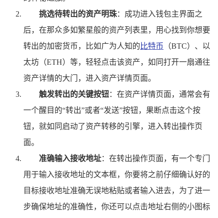
挑选待转出的资产明珠
：成功进入钱包主界面之
后，在那众多如繁星般的资产列表里，用心找到你想要
转出的加密货币，比如广为人知的
比特币
（BTC）、以
太坊（ETH）等，轻轻点击该资产，如同打开一扇通往
资产详情的大门，进入资产详情页面。
触发转出的关键按钮
：在资产详情页面，通常会有
一个醒目的“转出”或者“发送”按钮，果断点击这个按
钮，就如同启动了资产转移的引擎，进入转出操作页
面。
准确输入接收地址
：在转出操作页面，有一个专门
用于输入接收地址的文本框，你要将之前仔细确认好的
目标接收地址准确无误地粘贴或者输入进去，为了进一
步确保地址的准确性，你还可以点击地址右侧的小图标