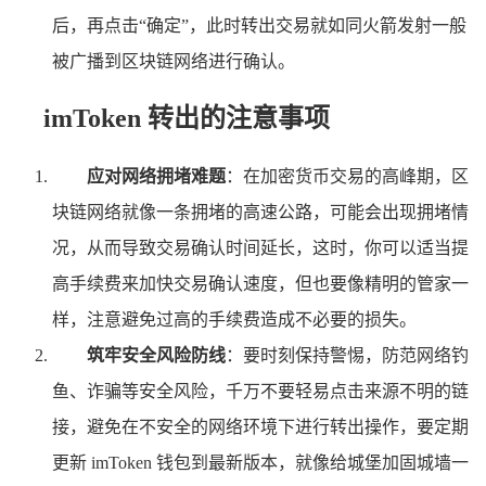
后，再点击“确定”，此时转出交易就如同火箭发射一般
被广播到区块链网络进行确认。
imToken 转出的注意事项
应对网络拥堵难题
：在加密货币交易的高峰期，区
块链网络就像一条拥堵的高速公路，可能会出现拥堵情
况，从而导致交易确认时间延长，这时，你可以适当提
高手续费来加快交易确认速度，但也要像精明的管家一
样，注意避免过高的手续费造成不必要的损失。
筑牢安全风险防线
：要时刻保持警惕，防范网络钓
鱼、诈骗等安全风险，千万不要轻易点击来源不明的链
接，避免在不安全的网络环境下进行转出操作，要定期
更新 imToken 钱包到最新版本，就像给城堡加固城墙一