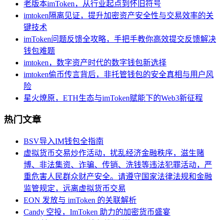
老版本imToken，从行业起点到怀旧符号
imtoken隔离见证，提升加密资产安全性与交易效率的关
键技术
imToken问题反馈全攻略，手把手教你高效提交反馈解决
钱包难题
imtoken，数字资产时代的数字钱包新选择
imtoken偷币传言背后，非托管钱包的安全真相与用户风
险
星火燎原，ETH生态与imToken赋能下的Web3新征程
热门文章
BSV导入IM钱包全指南
虚拟货币交易炒作活动，扰乱经济金融秩序，滋生赌
博、非法集资、诈骗、传销、洗钱等违法犯罪活动，严
重危害人民群众财产安全。请遵守国家法律法规和金融
监管规定，远离虚拟货币交易
EON 发放与 imToken 的关联解析
Candy 空投，ImToken 助力的加密货币盛宴