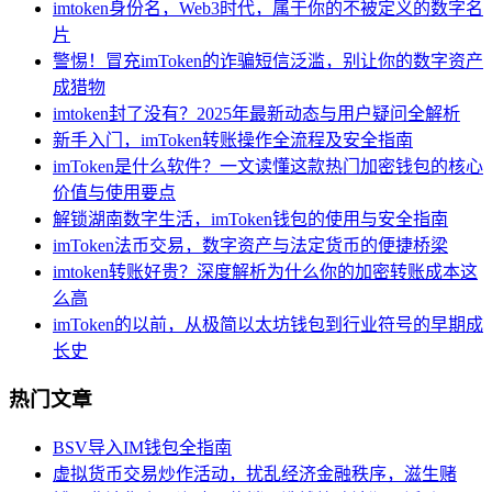
imtoken身份名，Web3时代，属于你的不被定义的数字名
片
警惕！冒充imToken的诈骗短信泛滥，别让你的数字资产
成猎物
imtoken封了没有？2025年最新动态与用户疑问全解析
新手入门，imToken转账操作全流程及安全指南
imToken是什么软件？一文读懂这款热门加密钱包的核心
价值与使用要点
解锁湖南数字生活，imToken钱包的使用与安全指南
imToken法币交易，数字资产与法定货币的便捷桥梁
imtoken转账好贵？深度解析为什么你的加密转账成本这
么高
imToken的以前，从极简以太坊钱包到行业符号的早期成
长史
热门文章
BSV导入IM钱包全指南
虚拟货币交易炒作活动，扰乱经济金融秩序，滋生赌