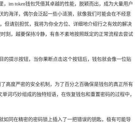
im token钱包凭借其卓越的性能，脱颖而出，成为大量用户
伏的海洋，偶尔会泛起一些小涟漪，就像我们可能会在不经意
船只，但请别担忧，我将为你全方位、详细地介绍行之有效的解决
关键时刻，越要保持冷静，有条不紊地按照既定的正常流程去尝试
似醒目的提示按钮，当你果断点击这个按钮后，钱包就会像一位贴
采用了高度严密的安全机制，为了百分之百确保是钱包的真正所有
文单词巧妙组成的独特短语，在恢复钱包和重置密码的过程中，
就如同在精密的密码锁上插入了一把错误的钥匙，极有可能导