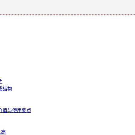
片
成猎物
心价值与使用要点
么高