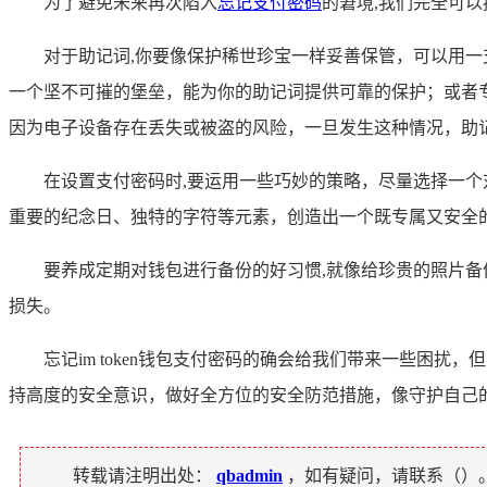
为了避免未来再次陷入
忘记支付密码
的窘境,我们完全可
对于助记词,你要像保护稀世珍宝一样妥善保管，可以用
一个坚不可摧的堡垒，能为你的助记词提供可靠的保护；或者
因为电子设备存在丢失或被盗的风险，一旦发生这种情况，助
在设置支付密码时,要运用一些巧妙的策略，尽量选择一
重要的纪念日、独特的字符等元素，创造出一个既专属又安全
要养成定期对钱包进行备份的好习惯,就像给珍贵的照片
损失。
忘记im token钱包支付密码的确会给我们带来一些
持高度的安全意识，做好全方位的安全防范措施，像守护自己
转载请注明出处：
qbadmin
，如有疑问，请联系（
）