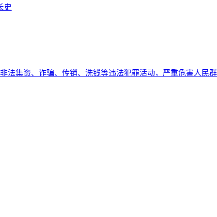
长史
非法集资、诈骗、传销、洗钱等违法犯罪活动，严重危害人民群