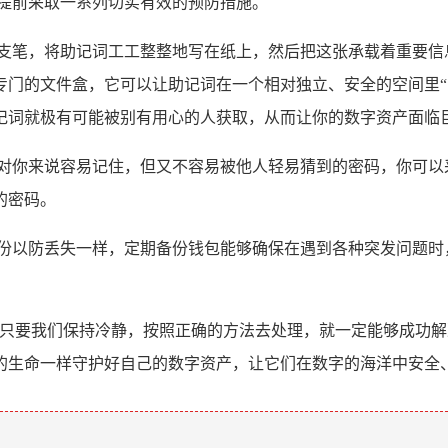
以提前采取一系列切实有效的预防措施。
一支笔，将助记词工工整整地写在纸上，然后把这张承载着重要信
专门的文件盒，它可以让助记词在一个相对独立、安全的空间里“
记词就极有可能被别有用心的人获取，从而让你的数字资产面临
个对你来说容易记住，但又不容易被他人轻易猜到的密码，你可以
的密码。
备份以防丢失一样，定期备份钱包能够确保在遇到各种突发问题时
困扰，但只要我们保持冷静，按照正确的方法去处理，就一定能够成
的生命一样守护好自己的数字资产，让它们在数字的海洋中安全、
。