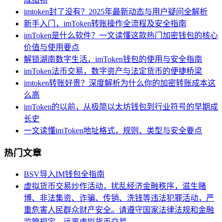
imtoken封了没有？2025年最新动态与用户疑问全解析
新手入门，imToken转账操作全流程及安全指南
imToken是什么软件？一文读懂这款热门加密钱包的核心
价值与使用要点
解锁湖南数字生活，imToken钱包的使用与安全指南
imToken法币交易，数字资产与法定货币的便捷桥梁
imtoken转账好贵？深度解析为什么你的加密转账成本这
么高
imToken的以前，从极简以太坊钱包到行业符号的早期成
长史
一文读懂imToken地址格式，规则、类型与安全要点
热门文章
BSV导入IM钱包全指南
虚拟货币交易炒作活动，扰乱经济金融秩序，滋生赌
博、非法集资、诈骗、传销、洗钱等违法犯罪活动，严
重危害人民群众财产安全。请遵守国家法律法规和金融
监管规定，远离虚拟货币交易