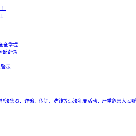
了！
口
安全全掌握
圣诞奇遇
户警示
非法集资、诈骗、传销、洗钱等违法犯罪活动，严重危害人民群