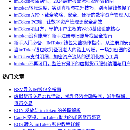
imToken被盗别慌，2024最新报警流程及防骗指南
imtoken转账速度，实测真相与提升技巧，别再怪钱包慢
imToken APP下载全攻略，安全、便捷的数字资产管理入
imToken PC端，让数字资产管理更安全高效
imToken项目方，守护用户主权的Web3基础设施核心
imtoken没有账号？新手注册与旧账号找回全指南
新手入门必备，IMToken钱包完整操作指南，从注册到
当imToken钱包收到圣诞老人的链上转账，一场加密圈的
imToken支付明细，加密资产流转的透明化核心工具
imtoken不再可用，监管背景下的虚拟货币服务清理与用
热门文章
BSV导入IM钱包全指南
虚拟货币交易炒作活动，扰乱经济金融秩序，滋生赌博、
货币交易
EON 发放与 imToken 的关联解析
Candy 空投，ImToken 助力的加密货币盛宴
EOS 转入 imToken 钱包教程详解