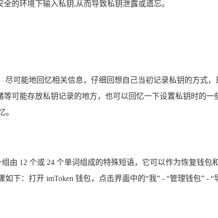
安全的环境下输入私钥,从而导致私钥泄露或遗忘。
要保持冷静，尽可能地回忆相关信息，仔细回想自己当初记录私钥的方
储等可能存放私钥记录的地方，也可以回忆一下设置私钥时的一
忆。
一组由 12 个或 24 个单词组成的特殊短语，它可以作为恢复钱
：打开 imToken 钱包，点击界面中的“我” - “管理钱包”