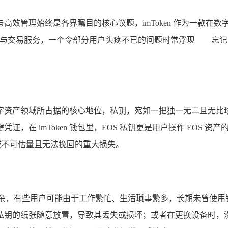
高效管理始终是各界瞩目的核心议题，imToken 作为一款在
交易服务，一个令部分用户头疼不已的问题时常浮现——忘记 imT
字资产领域所占据的核心地位，私钥，宛如一把独一无二且无比
，在 imToken 钱包里，EOS 私钥更是用户操作 EOS
造成不可估量且无法挽回的重大损失。
样、错综复杂，有些用户可能由于工作繁忙、生活琐事繁多，长期未曾
私钥的纸张随意放置，导致其丢失或损坏；或者在更换设备时，