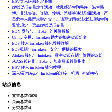
BSV导入IM钱包全指南
虚拟货币交易炒作活动，扰乱经济金融秩序，滋生赌
博、非法集资、诈骗、传销、洗钱等违法犯罪活动，严
重危害人民群众财产安全。请遵守国家法律法规和金融
监管规定，远离虚拟货币交易
EON 发放与 imToken 的关联解析
Candy 空投，ImToken 助力的加密货币盛宴
EOS 转入 imToken 钱包教程详解
EOS私钥与imToken，安全与便捷的探索
Atoken 钱包与 Imtoken，数字货币存储与管理的双雄
从ASS钱包到imToken，加密货币转账指南
BSV 转入 imToken 钱包教程
深入探讨Dego与ImToken的连接，机遇与挑战并存
站点信息
文章总数:3620
页面总数:0
分类总数:4