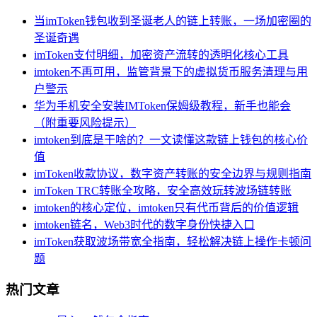
当imToken钱包收到圣诞老人的链上转账，一场加密圈的
圣诞奇遇
imToken支付明细，加密资产流转的透明化核心工具
imtoken不再可用，监管背景下的虚拟货币服务清理与用
户警示
华为手机安全安装IMToken保姆级教程，新手也能会
（附重要风险提示）
imtoken到底是干啥的？一文读懂这款链上钱包的核心价
值
imToken收款协议，数字资产转账的安全边界与规则指南
imToken TRC转账全攻略，安全高效玩转波场链转账
imtoken的核心定位，imtoken只有代币背后的价值逻辑
imtoken链名，Web3时代的数字身份快捷入口
imToken获取波场带宽全指南，轻松解决链上操作卡顿问
题
热门文章