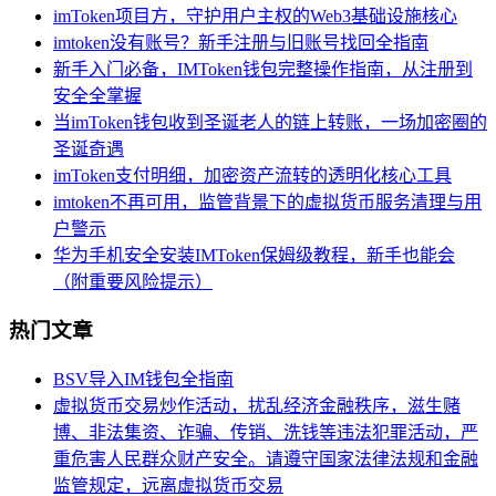
imToken项目方，守护用户主权的Web3基础设施核心
imtoken没有账号？新手注册与旧账号找回全指南
新手入门必备，IMToken钱包完整操作指南，从注册到
安全全掌握
当imToken钱包收到圣诞老人的链上转账，一场加密圈的
圣诞奇遇
imToken支付明细，加密资产流转的透明化核心工具
imtoken不再可用，监管背景下的虚拟货币服务清理与用
户警示
华为手机安全安装IMToken保姆级教程，新手也能会
（附重要风险提示）
热门文章
BSV导入IM钱包全指南
虚拟货币交易炒作活动，扰乱经济金融秩序，滋生赌
博、非法集资、诈骗、传销、洗钱等违法犯罪活动，严
重危害人民群众财产安全。请遵守国家法律法规和金融
监管规定，远离虚拟货币交易