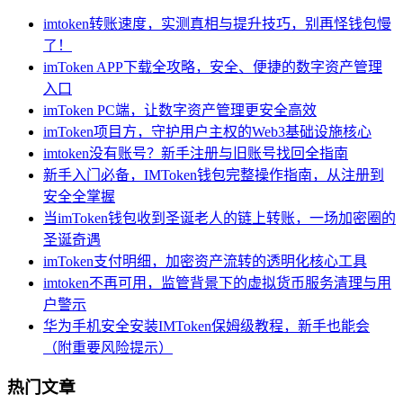
imtoken转账速度，实测真相与提升技巧，别再怪钱包慢
了！
imToken APP下载全攻略，安全、便捷的数字资产管理
入口
imToken PC端，让数字资产管理更安全高效
imToken项目方，守护用户主权的Web3基础设施核心
imtoken没有账号？新手注册与旧账号找回全指南
新手入门必备，IMToken钱包完整操作指南，从注册到
安全全掌握
当imToken钱包收到圣诞老人的链上转账，一场加密圈的
圣诞奇遇
imToken支付明细，加密资产流转的透明化核心工具
imtoken不再可用，监管背景下的虚拟货币服务清理与用
户警示
华为手机安全安装IMToken保姆级教程，新手也能会
（附重要风险提示）
热门文章