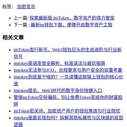
标签：
加密货币
上一篇:
探索最新版 imToken，数字资产的得力管家
下一篇
:
最新im钱包下载，便捷开启数字资产之旅
相关文章
imToken发行新币，Web3钱包巨头的生态进阶与行业新
信号
imtoken英语发音全解析，标准读法与避坑指南
imtoken无法参与ICO，合规要求与用户安全的双重考量
imtoken到底是干啥的？一文读懂这款链上钱包的核心价
值
imtoken链名，Web3时代的数字身份快捷入口
警惕imToken空投骗局，别让免费Token变成你的财富陷
阱
imToken若关闭，加密资产用户的钱包焦虑与行业隐忧
imtoken是匿名钱包吗？拆解其隐私属性与区块链的底层
逻辑