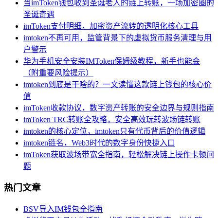
当imToken钱包收到圣诞老人的链上转账，一场加密圈的
圣诞奇遇
imToken支付明细，加密资产流转的透明化核心工具
imtoken不再可用，监管背景下的虚拟货币服务清理与用
户警示
华为手机安全安装IMToken保姆级教程，新手也能会
（附重要风险提示）
imtoken到底是干啥的？一文读懂这款链上钱包的核心价
值
imToken收款协议，数字资产转账的安全边界与规则指南
imToken TRC转账全攻略，安全高效玩转波场链转账
imtoken的核心定位，imtoken只有代币背后的价值逻辑
imtoken链名，Web3时代的数字身份快捷入口
imToken获取波场带宽全指南，轻松解决链上操作卡顿问
题
热门文章
BSV导入IM钱包全指南