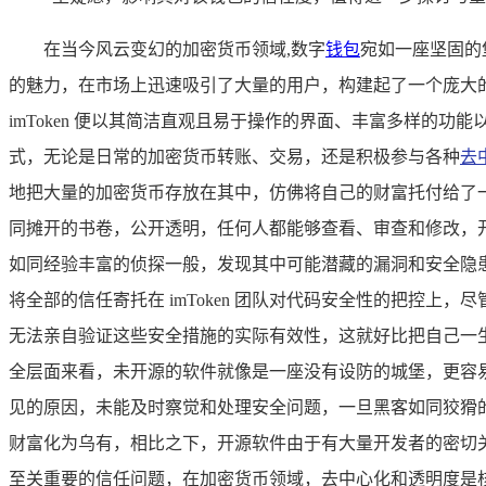
在当今风云变幻的加密货币领域,数字
钱包
宛如一座坚固的
的魅力，在市场上迅速吸引了大量的用户，构建起了一个庞大的用
imToken 便以其简洁直观且易于操作的界面、丰富多样
式，无论是日常的加密货币转账、交易，还是积极参与各种
去
地把大量的加密货币存放在其中，仿佛将自己的财富托付给了一位
同摊开的书卷，公开透明，任何人都能够查看、审查和修改，
如同经验丰富的侦探一般，发现其中可能潜藏的漏洞和安全隐
将全部的信任寄托在 imToken 团队对代码安全性的把控上
无法亲自验证这些安全措施的实际有效性，这就好比把自己一
全层面来看，未开源的软件就像是一座没有设防的城堡，更容易成
见的原因，未能及时察觉和处理安全问题，一旦黑客如同狡猾
财富化为乌有，相比之下，开源软件由于有大量开发者的密切
至关重要的信任问题，在加密货币领域，去中心化和透明度是核心