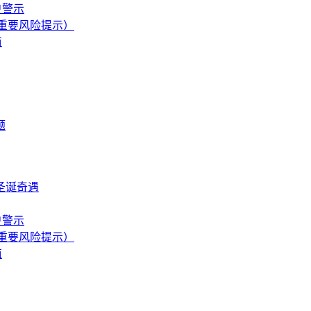
户警示
附重要风险提示）
值
题
圣诞奇遇
户警示
附重要风险提示）
值