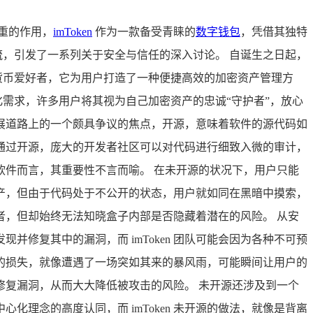
重的作用，
imToken
作为一款备受青睐的
数字钱包
，凭借其独特
暗流，引发了一系列关于安全与信任的深入讨论。 自诞生之日起，
密货币爱好者，它为用户打造了一种便捷高效的加密资产管理方
的多样化需求，许多用户将其视为自己加密资产的忠诚“守护者”，放心
其发展道路上的一个颇具争议的焦点，开源，意味着软件的源代码如
通过开源，庞大的开发者社区可以对代码进行细致入微的审计，
件而言，其重要性不言而喻。 在未开源的状况下，用户只能
户的资产，但由于代码处于不公开的状态，用户就如同在黑暗中摸索，
，但却始终无法知晓盒子内部是否隐藏着潜在的风险。 从安
修复其中的漏洞，而 imToken 团队可能会因为各种不可预
的损失，就像遭遇了一场突如其来的暴风雨，可能瞬间让用户的
复漏洞，从而大大降低被攻击的风险。 未开源还涉及到一个
理念的高度认同，而 imToken 未开源的做法，就像是背离