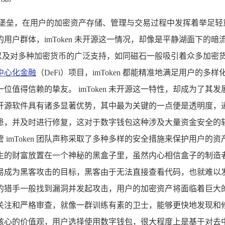
堡垒，在用户的加密资产存储、管理与交易过程中发挥着举足轻
户群体，imToken 未开源这一情况，却像是平静湖面下的
的功能以及对多种加密货币的广泛支持，如同磁石一般吸引着众多加
中心化金融
（DeFi）项目，imToken 都能精准地满足用户
值得信赖的挚友。 imToken 未开源这一特性，却成为了
开源软件具有诸多显著优势，其中最为关键的一点便是透明度，
患，并及时进行修复，这对于数字钱包这种涉及大量资金安全的软
，尽管 imToken 团队声称采取了多种多样的安全措施来保护用
生的财富放置在一个神秘的黑盒子里，虽然内心相信盒子的制造者
为黑客攻击的目标，黑客由于无法直接查看代码，也就难以发现并
的猎手一般找到漏洞并发起攻击，用户的加密资产将面临着巨大
关注和严格审查，就像一群训练有素的卫士，能够更快地发现和修
的价值观，用户选择使用数字钱包，很大程度上是基于对去中心化