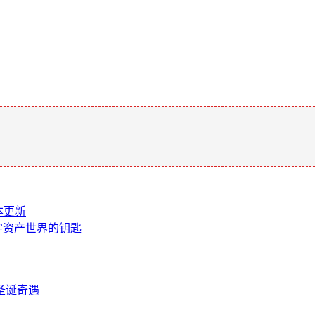
。
本更新
启数字资产世界的钥匙
圣诞奇遇