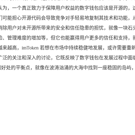
认为，一个真正致力于保障用户权益的数字钱包应该是开源的，
量，他们可能担心开源代码会导致竞争对手轻易地复制其技术和功
用户对未开源所带来的安全和信任隐患的担忧，就像一块石头始终压
险、管理难度的增加等，但它也能赢得用户更多的信任和支持，
来越高，imToken 若想在市场中持续稳健地发展，或许需要
发了广泛的关注和深入的讨论，它既反映了数字钱包在发展过程中面
恰到好处的平衡点，就像在波涛汹涌的大海中找到一座稳固的岛屿