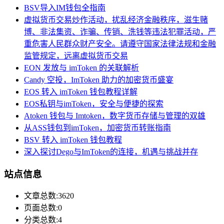
BSV导入IM钱包全指南
虚拟货币交易炒作活动，扰乱经济金融秩序，滋生赌
博、非法集资、诈骗、传销、洗钱等违法犯罪活动，严
重危害人民群众财产安全。请遵守国家法律法规和金融
监管规定，远离虚拟货币交易
EON 发放与 imToken 的关联解析
Candy 空投，ImToken 助力的加密货币盛宴
EOS 转入 imToken 钱包教程详解
EOS私钥与imToken，安全与便捷的探索
Atoken 钱包与 Imtoken，数字货币存储与管理的双雄
从ASS钱包到imToken，加密货币转账指南
BSV 转入 imToken 钱包教程
深入探讨Dego与ImToken的连接，机遇与挑战并存
站点信息
文章总数:3620
页面总数:0
分类总数:4