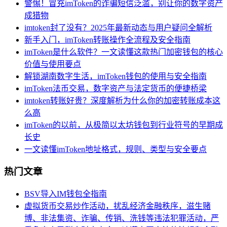
警惕！冒充imToken的诈骗短信泛滥，别让你的数字资产
成猎物
imtoken封了没有？2025年最新动态与用户疑问全解析
新手入门，imToken转账操作全流程及安全指南
imToken是什么软件？一文读懂这款热门加密钱包的核心
价值与使用要点
解锁湖南数字生活，imToken钱包的使用与安全指南
imToken法币交易，数字资产与法定货币的便捷桥梁
imtoken转账好贵？深度解析为什么你的加密转账成本这
么高
imToken的以前，从极简以太坊钱包到行业符号的早期成
长史
一文读懂imToken地址格式，规则、类型与安全要点
热门文章
BSV导入IM钱包全指南
虚拟货币交易炒作活动，扰乱经济金融秩序，滋生赌
博、非法集资、诈骗、传销、洗钱等违法犯罪活动，严