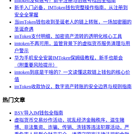
imtoken没有账号？新手注册与旧账号找回全指南
新手入门必备，IMToken钱包完整操作指南，从注册到
安全全掌握
当imToken钱包收到圣诞老人的链上转账，一场加密圈的
圣诞奇遇
imToken支付明细，加密资产流转的透明化核心工具
imtoken不再可用，监管背景下的虚拟货币服务清理与用
户警示
华为手机安全安装IMToken保姆级教程，新手也能会
（附重要风险提示）
imtoken到底是干啥的？一文读懂这款链上钱包的核心价
值
imToken收款协议，数字资产转账的安全边界与规则指南
热门文章
BSV导入IM钱包全指南
虚拟货币交易炒作活动，扰乱经济金融秩序，滋生赌
博、非法集资、诈骗、传销、洗钱等违法犯罪活动，严