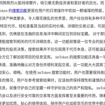
熊熊烈火般持续攀升，吸引着无数投资者和爱好者的目光，而 i
en 的
搜索功能
更是在用户的日常操作中犹如一颗璀璨的明星，扮
资产种类繁多、令人眼花缭乱的世界里，用户往往持有多种不同
持有的特定代币，轻松查看其当前的实时价格、详细的交易记录、
，仿佛是在浩瀚的信息海洋中瞬间定位到目标宝藏。 对于那些渴
便能搜索到相关的代币详细信息，这一功能就像是一位专业的投
理性的投资决策，搜索结果并不仅仅局限于代币本身，还可能涵
位了解加密项目的信息宝库。 imToken 的搜索功能还具备
快速、准确地确认对方身份并顺利发起交易，这一功能大大提高
安心、顺畅。 在使用 imToken 搜索功能时，用户也需要保
性的情况，用户在参考搜索结果时，应该始终保持理性和谨慎的
，就像守护自己的宝藏一样守护好自己的资产和隐私。 imTo
以及进行安全可靠的交易等方面发挥着至关重要的作用，随着加密
来更加优质、贴心的使用体验，陪伴用户在加密货币的世界中稳