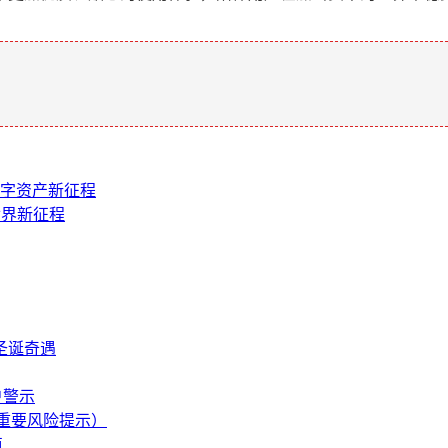
。
开启数字资产新征程
密世界新征程
圣诞奇遇
户警示
附重要风险提示）
值