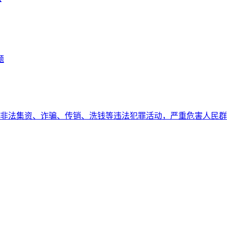
题
非法集资、诈骗、传销、洗钱等违法犯罪活动，严重危害人民群