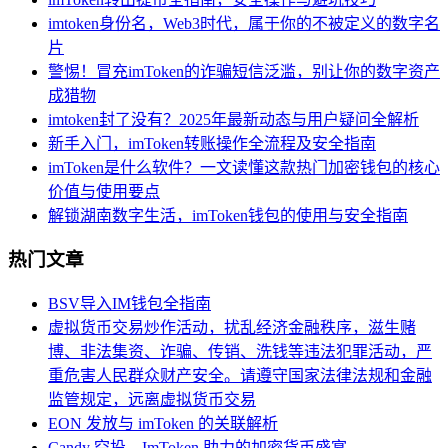
imtoken身份名，Web3时代，属于你的不被定义的数字名
片
警惕！冒充imToken的诈骗短信泛滥，别让你的数字资产
成猎物
imtoken封了没有？2025年最新动态与用户疑问全解析
新手入门，imToken转账操作全流程及安全指南
imToken是什么软件？一文读懂这款热门加密钱包的核心
价值与使用要点
解锁湖南数字生活，imToken钱包的使用与安全指南
热门文章
BSV导入IM钱包全指南
虚拟货币交易炒作活动，扰乱经济金融秩序，滋生赌
博、非法集资、诈骗、传销、洗钱等违法犯罪活动，严
重危害人民群众财产安全。请遵守国家法律法规和金融
监管规定，远离虚拟货币交易
EON 发放与 imToken 的关联解析
Candy 空投，ImToken 助力的加密货币盛宴