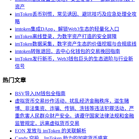
资产
imToken丢币别慌，常见诱因、避坑技巧及应急处理全攻
略
imtoken集成DApp，解锁Web3生态的轻量化入口
imToken离线登录，为数字资产打造的安全屏障
imToken数据采集，数字资产生态的价值挖掘与合规底线
imtoken转账退回，去中心化钱包的交易挽回指南
imToken发行新币，Web3钱包巨头的生态进阶与行业新
信号
热门文章
BSV导入IM钱包全指南
虚拟货币交易炒作活动，扰乱经济金融秩序，滋生赌
博、非法集资、诈骗、传销、洗钱等违法犯罪活动，严
重危害人民群众财产安全。请遵守国家法律法规和金融
监管规定，远离虚拟货币交易
EON 发放与 imToken 的关联解析
Candy 空投，ImToken 助力的加密货币盛宴