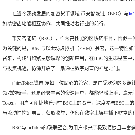
在当今蓬勃发展的加密货币领域,币安智能链（BSC）与
im
如精密齿轮般相互协作，共同推动着行业的前行。
币安智能链（BSC），作为高性能的区块链平台，恰似一
为关键的是，BSC与以太坊虚拟机（EVM）兼容，这一特性
沓来，构建出如繁星般璀璨的创新应用，在BSC的生态星空中
与投资机遇，仿佛开启了一扇通往数字财富的神秘之门。
而imToken钱包,宛如一位贴心的管家，是广受欢迎的
领域的新手，还是经验丰富的资深用户，都能轻松上手，毫无
Token，用户可便捷地管理在BSC上的资产，深度参与BSC上
与流动性挖矿项目，获取收益，仿佛在数字土壤中播下财富的
BSC与imToken的珠联璧合,为用户带来了极致便捷且