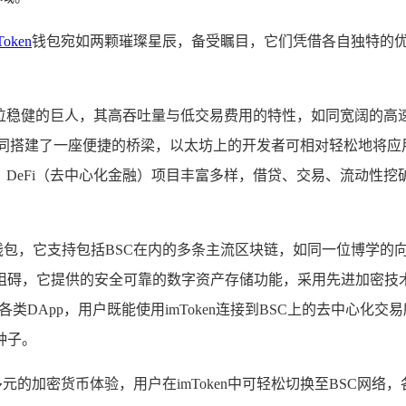
Token
钱包宛如两颗璀璨星辰，备受瞩目，它们凭借各自独特的
位稳健的巨人，其高吞吐量与低交易费用的特性，如同宽阔的高速
如同搭建了一座便捷的桥梁，以太坊上的开发者可相对轻松地将
，DeFi（去中心化金融）项目丰富多样，借贷、交易、流动性
多链钱包，它支持包括BSC在内的多条主流区块链，如同一位博学
阻碍，它提供的安全可靠的数字资产存储功能，采用先进加密技术
的各类DApp，用户既能使用imToken连接到BSC上的去中
种子。
丰富多元的加密货币体验，用户在imToken中可轻松切换至BSC