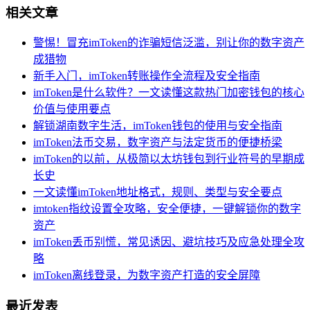
相关文章
警惕！冒充imToken的诈骗短信泛滥，别让你的数字资产
成猎物
新手入门，imToken转账操作全流程及安全指南
imToken是什么软件？一文读懂这款热门加密钱包的核心
价值与使用要点
解锁湖南数字生活，imToken钱包的使用与安全指南
imToken法币交易，数字资产与法定货币的便捷桥梁
imToken的以前，从极简以太坊钱包到行业符号的早期成
长史
一文读懂imToken地址格式，规则、类型与安全要点
imtoken指纹设置全攻略，安全便捷，一键解锁你的数字
资产
imToken丢币别慌，常见诱因、避坑技巧及应急处理全攻
略
imToken离线登录，为数字资产打造的安全屏障
最近发表