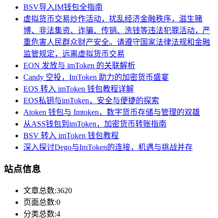
BSV导入IM钱包全指南
虚拟货币交易炒作活动，扰乱经济金融秩序，滋生赌
博、非法集资、诈骗、传销、洗钱等违法犯罪活动，严
重危害人民群众财产安全。请遵守国家法律法规和金融
监管规定，远离虚拟货币交易
EON 发放与 imToken 的关联解析
Candy 空投，ImToken 助力的加密货币盛宴
EOS 转入 imToken 钱包教程详解
EOS私钥与imToken，安全与便捷的探索
Atoken 钱包与 Imtoken，数字货币存储与管理的双雄
从ASS钱包到imToken，加密货币转账指南
BSV 转入 imToken 钱包教程
深入探讨Dego与ImToken的连接，机遇与挑战并存
站点信息
文章总数:3620
页面总数:0
分类总数:4