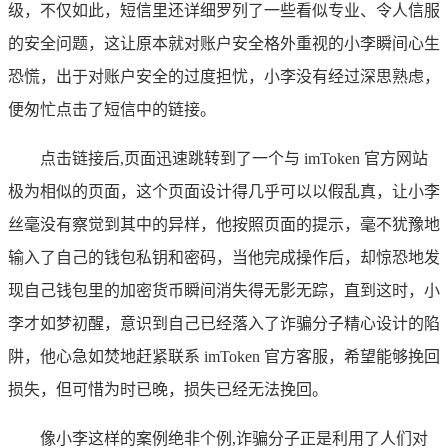
级，不仅如此，短信里还详细罗列了一些看似专业、令人信服
的安全问题，这让原本就对账户安全格外重视的小李瞬间心生
恐慌，出于对账户安全的过度担忧，小李没有经过深思熟虑，
便匆忙点击了短信中的链接。
点击链接后,页面迅速跳转到了一个与 imToken 官方网站
极为相似的页面，这个页面设计得几乎可以以假乱真，让小李
丝毫没有察觉到其中的异样，他按照页面的提示，毫不犹豫地
输入了自己的钱包私钥和密码，当他完成操作后，却惊恐地发
现自己钱包里的加密货币瞬间消失得无影无踪，直到这时，小
李才如梦初醒，意识到自己已经落入了诈骗分子精心设计的陷
阱，他心急如焚地赶紧联系 imToken 官方客服，希望能够挽回
损失，但可惜为时已晚，损失已经无法挽回。
像小李这样的案例绝非个例,诈骗分子正是利用了人们对