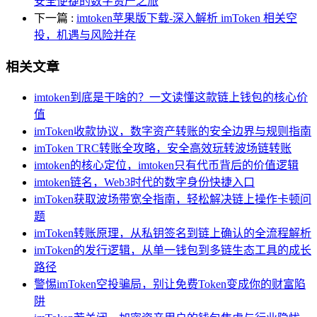
安全便捷的数字资产之旅
下一篇
:
imtoken苹果版下载-深入解析 imToken 相关空
投，机遇与风险并存
相关文章
imtoken到底是干啥的？一文读懂这款链上钱包的核心价
值
imToken收款协议，数字资产转账的安全边界与规则指南
imToken TRC转账全攻略，安全高效玩转波场链转账
imtoken的核心定位，imtoken只有代币背后的价值逻辑
imtoken链名，Web3时代的数字身份快捷入口
imToken获取波场带宽全指南，轻松解决链上操作卡顿问
题
imToken转账原理，从私钥签名到链上确认的全流程解析
imToken的发行逻辑，从单一钱包到多链生态工具的成长
路径
警惕imToken空投骗局，别让免费Token变成你的财富陷
阱