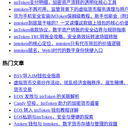
imToken支付明细，加密资产流转的透明化核心工具
imtoken不再可用，监管背景下的虚拟货币服务清理与用
华为手机安全安装IMToken保姆级教程，新手也能会（
imtoken到底是干啥的？一文读懂这款链上钱包的核心价
imToken收款协议，数字资产转账的安全边界与规则指南
imToken TRC转账全攻略，安全高效玩转波场链转账
imtoken的核心定位，imtoken只有代币背后的价值逻辑
imtoken链名，Web3时代的数字身份快捷入口
热门文章
BSV导入IM钱包全指南
虚拟货币交易炒作活动，扰乱经济金融秩序，滋生赌博、
货币交易
EON 发放与 imToken 的关联解析
Candy 空投，ImToken 助力的加密货币盛宴
EOS 转入 imToken 钱包教程详解
EOS私钥与imToken，安全与便捷的探索
Atoken 钱包与 Imtoken，数字货币存储与管理的双雄