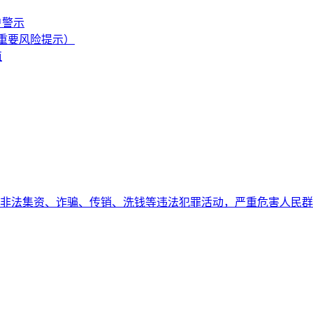
户警示
附重要风险提示）
值
非法集资、诈骗、传销、洗钱等违法犯罪活动，严重危害人民群