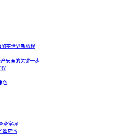
接，开启加密世界新旅程
？
障数字资产安全的关键一步
征程
要角色
安全全掌握
圣诞奇遇