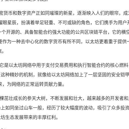
密货币和数字资产正如同璀璨的新星，逐渐映入人们的眼帘，成为
眼星辰，扮演着举足轻重、不可或缺的角色，它们携手为用户开启了
坊作为一个开源的、具备智能合约强大功能的公共区块链平台，它的
要作为一种去中心化的数字货币有所不同，以太坊更着重于提供
旅。
作用，它是以太坊网络中用于支付交易费用和执行智能合约的核心
手续费，这种精妙的机制，就像给以太坊网络加上了一层坚固的安全
来，为网络的正常运转贡献力量。
一棵茁壮成长的参天大树，不断发展和壮大，越来越多的开发者和用
市场上如同坐过山车一般，经历了较大幅度的波动，吸引了众多投资者
以太坊生态发展带来的丰厚红利。