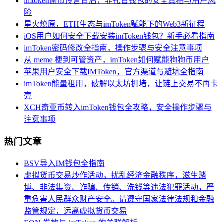
imtoken偷币传言背后，非托管钱包的安全真相与用户风
险
星火燎原，ETH生态与imToken赋能下的Web3新征程
iOS用户如何安全下载安装imToken钱包？新手必看指南
imToken密码修改全指南，操作步骤与安全注意事项
从 meme 梗到可管资产，imToken如何赋能狗狗币用户
苹果用户安全下载IMToken，官方渠道与避坑全指南
imToken能量租用，破解以太坊拥堵，让链上交易不再卡
壳
XCH奇亚币转入imToken钱包全攻略，安全操作步骤与
注意事项
热门文章
BSV导入IM钱包全指南
虚拟货币交易炒作活动，扰乱经济金融秩序，滋生赌
博、非法集资、诈骗、传销、洗钱等违法犯罪活动，严
重危害人民群众财产安全。请遵守国家法律法规和金融
监管规定，远离虚拟货币交易