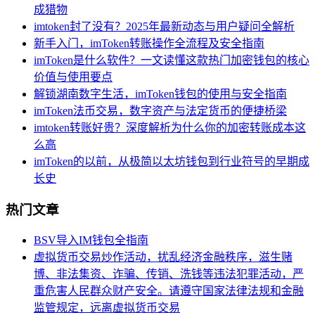
成猎物
imtoken封了没有？2025年最新动态与用户疑问全解析
新手入门，imToken转账操作全流程及安全指南
imToken是什么软件？一文读懂这款热门加密钱包的核心
价值与使用要点
解锁湖南数字生活，imToken钱包的使用与安全指南
imToken法币交易，数字资产与法定货币的便捷桥梁
imtoken转账好贵？深度解析为什么你的加密转账成本这
么高
imToken的以前，从极简以太坊钱包到行业符号的早期成
长史
热门文章
BSV导入IM钱包全指南
虚拟货币交易炒作活动，扰乱经济金融秩序，滋生赌
博、非法集资、诈骗、传销、洗钱等违法犯罪活动，严
重危害人民群众财产安全。请遵守国家法律法规和金融
监管规定，远离虚拟货币交易