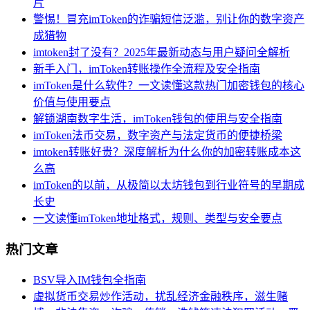
片
警惕！冒充imToken的诈骗短信泛滥，别让你的数字资产
成猎物
imtoken封了没有？2025年最新动态与用户疑问全解析
新手入门，imToken转账操作全流程及安全指南
imToken是什么软件？一文读懂这款热门加密钱包的核心
价值与使用要点
解锁湖南数字生活，imToken钱包的使用与安全指南
imToken法币交易，数字资产与法定货币的便捷桥梁
imtoken转账好贵？深度解析为什么你的加密转账成本这
么高
imToken的以前，从极简以太坊钱包到行业符号的早期成
长史
一文读懂imToken地址格式，规则、类型与安全要点
热门文章
BSV导入IM钱包全指南
虚拟货币交易炒作活动，扰乱经济金融秩序，滋生赌