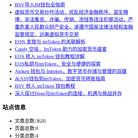
BSV导入IM钱包全指南
虚拟货币交易炒作活动，扰乱经济金融秩序，滋生赌
博、非法集资、诈骗、传销、洗钱等违法犯罪活动，严
重危害人民群众财产安全。请遵守国家法律法规和金融
监管规定，远离虚拟货币交易
EON 发放与 imToken 的关联解析
Candy 空投，ImToken 助力的加密货币盛宴
EOS 转入 imToken 钱包教程详解
EOS私钥与imToken，安全与便捷的探索
Atoken 钱包与 Imtoken，数字货币存储与管理的双雄
从ASS钱包到imToken，加密货币转账指南
BSV 转入 imToken 钱包教程
深入探讨Dego与ImToken的连接，机遇与挑战并存
站点信息
文章总数:3620
页面总数:0
分类总数:4