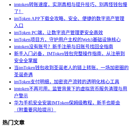
imtoken转账速度，实测真相与提升技巧，别再怪钱包慢
了！
imToken APP下载全攻略，安全、便捷的数字资产管理
入口
imToken PC端，让数字资产管理更安全高效
imToken项目方，守护用户主权的Web3基础设施核心
imtoken没有账号？新手注册与旧账号找回全指南
新手入门必备，IMToken钱包完整操作指南，从注册到
安全全掌握
当imToken钱包收到圣诞老人的链上转账，一场加密圈的
圣诞奇遇
imToken支付明细，加密资产流转的透明化核心工具
imtoken不再可用，监管背景下的虚拟货币服务清理与用
户警示
华为手机安全安装IMToken保姆级教程，新手也能会
（附重要风险提示）
热门文章