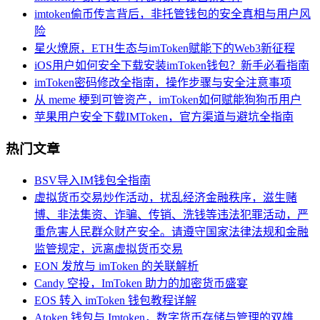
imtoken偷币传言背后，非托管钱包的安全真相与用户风
险
星火燎原，ETH生态与imToken赋能下的Web3新征程
iOS用户如何安全下载安装imToken钱包？新手必看指南
imToken密码修改全指南，操作步骤与安全注意事项
从 meme 梗到可管资产，imToken如何赋能狗狗币用户
苹果用户安全下载IMToken，官方渠道与避坑全指南
热门文章
BSV导入IM钱包全指南
虚拟货币交易炒作活动，扰乱经济金融秩序，滋生赌
博、非法集资、诈骗、传销、洗钱等违法犯罪活动，严
重危害人民群众财产安全。请遵守国家法律法规和金融
监管规定，远离虚拟货币交易
EON 发放与 imToken 的关联解析
Candy 空投，ImToken 助力的加密货币盛宴
EOS 转入 imToken 钱包教程详解
Atoken 钱包与 Imtoken，数字货币存储与管理的双雄