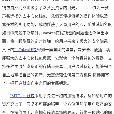
钱包自然而然地吸引了众多投资者的目光，imtoken作为一款
声名远扬的去中心化钱包，凭借其便捷流畅的操作体验以及丰
富多样的实用功能，成功俘获了大量用户的心，随着其知名度
如日中天般不断攀升，imtoken真假钱包的问题也逐渐浮出水
面，像一颗隐藏的定时炸弹，给用户带来了极大的安全隐患。
真正的
ImToken钱包
宛如一座坚固的堡垒，是安全、便捷且功
能强大的去中心化钱包典范，它就像一个兼容并包的容器，支
持多种主流加密货币的存储与交易，用户通过私钥，能够完全
自主地掌控自己的资产，无需依赖任何第三方机构,仿佛拥有
了一把开启财富自由之门的专属钥匙。
IMTOken钱包
采用了先进卓越的加密技术，犹如给用户的
资产穿上了一层坚不可摧的铠甲，全方位保障了用户资产的安
全，在操作层面，它拥有简洁易懂的界面，就像一位贴心的向