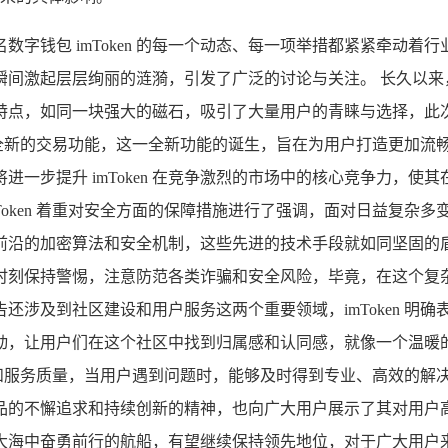
钱包 imToken 的每一个动态、每一项举措都紧紧牵动着行业
激起层层绚丽的涟漪，引发了广泛的讨论与关注。 长久以来，i
特点，如同一块强大的磁石，吸引了大量用户的青睐与选择，此
出全新的交易功能，这一全新功能的诞生，旨在为用户打造更加流畅、
一步提升 imToken 在竞争激烈的市场中的核心竞争力，使
ken 着重对安全方面的保障措施进行了强调，面对日益复杂多变、
前沿的加密算法和安全机制，这些先进的技术手段就如同坚固的
用户要时刻保持警惕，注意防范各类诈骗和安全风险，毕竟，在这个复
的公告还涉及到社区建设和用户服务这两个重要领域，imToken
动，让用户们在这个社区中找到归属感和认同感，就像一个温暖
度和服务质量，当用户遇到问题时，能够及时得到专业、高效的解决方
对产品的不懈追求和持续创新的精神，也向广大用户展示了其对用户高
中奋勇前行的航船，有望继续保持领先地位，对于广大用户来说，