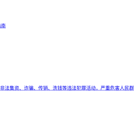
指南
非法集资、诈骗、传销、洗钱等违法犯罪活动，严重危害人民群