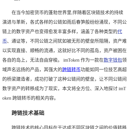
在当今加密货币的蓬勃世界里,伴随着区块链技术的持续
演进与革新，各式各样的公链如雨后春笋般纷纷涌现，不同公
链上的数字资产也变得愈发丰富多样，涵盖了各种类型的
代
币
、通证等，不同公链之间犹如被无形的壁垒所阻隔，资产难
以实现直接、顺畅的流通，这就好比不同的孤岛，资产被困在
各自的岛上，无法自由穿梭。 imToken 作为一款在
数字钱包
领
域声名远扬的产品，其强大的
跨链转币
功能如同一位技艺高超
的桥梁建造者，成功打破了这种公链间的壁垒，让不同公链间
数字资产的转移成为了现实，本文将全方位、深入地探讨 imT
oken 跨链转币的相关内容。
跨链技术基础
跨链技术的核心目标在于达成不同区块链之间的价值转移