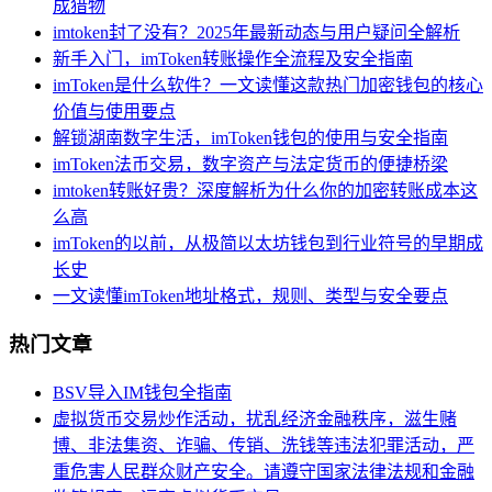
成猎物
imtoken封了没有？2025年最新动态与用户疑问全解析
新手入门，imToken转账操作全流程及安全指南
imToken是什么软件？一文读懂这款热门加密钱包的核心
价值与使用要点
解锁湖南数字生活，imToken钱包的使用与安全指南
imToken法币交易，数字资产与法定货币的便捷桥梁
imtoken转账好贵？深度解析为什么你的加密转账成本这
么高
imToken的以前，从极简以太坊钱包到行业符号的早期成
长史
一文读懂imToken地址格式，规则、类型与安全要点
热门文章
BSV导入IM钱包全指南
虚拟货币交易炒作活动，扰乱经济金融秩序，滋生赌
博、非法集资、诈骗、传销、洗钱等违法犯罪活动，严
重危害人民群众财产安全。请遵守国家法律法规和金融