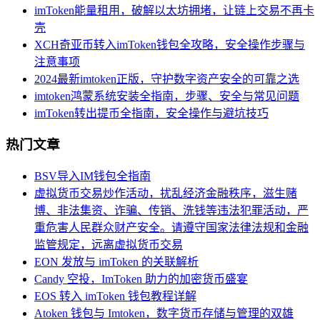
imToken能量租用，破解以太坊拥堵，让链上交易不再卡
壳
XCH奇亚币转入imToken钱包全攻略，安全操作步骤与
注意事项
2024最新imtoken正版，守护数字资产安全的可靠之选
imtoken鸿蒙系统安装全指南，步骤、安全与常见问题
imToken转出提币全指南，安全操作与避坑技巧
热门文章
BSV导入IM钱包全指南
虚拟货币交易炒作活动，扰乱经济金融秩序，滋生赌
博、非法集资、诈骗、传销、洗钱等违法犯罪活动，严
重危害人民群众财产安全。请遵守国家法律法规和金融
监管规定，远离虚拟货币交易
EON 发放与 imToken 的关联解析
Candy 空投，ImToken 助力的加密货币盛宴
EOS 转入 imToken 钱包教程详解
Atoken 钱包与 Imtoken，数字货币存储与管理的双雄