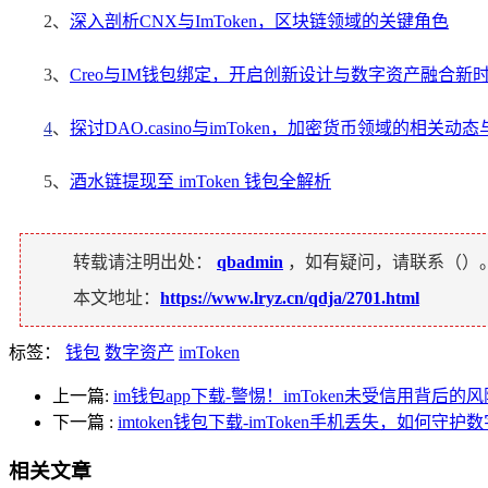
2、
深入剖析CNX与ImToken，区块链领域的关键角色
3、
Creo与IM钱包绑定，开启创新设计与数字资产融合新
4
、
探讨DAO.casino与imToken，加密货币领域的相关动
5、
酒水链提现至 imToken 钱包全解析
转载请注明出处：
qbadmin
，如有疑问，请联系（
）
本文地址：
https://www.lryz.cn/qdja/2701.html
标签：
钱包
数字资产
imToken
上一篇:
im钱包app下载-警惕！imToken未受信用背后的风
下一篇
:
imtoken钱包下载-imToken手机丢失，如何守
相关文章