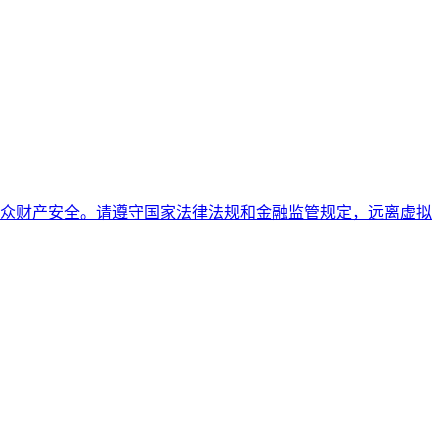
众财产安全。请遵守国家法律法规和金融监管规定，远离虚拟