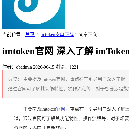
当前位置：
首页
>
imtoken安卓下载
> 文章正文
imtoken官网-深入了解 imT
作者：qbadmin
2026-06-15
浏览：1221
导读：
主要提及imtoken官网，重点在于引导用户深入了解
通过官网可了解其功能特性、操作流程等，对于想要涉足数字资
主要提及imtoken
官网
，重点在于引导用户深入了解im
道，通过官网可了解其功能特性、操作流程等，对于想要涉
资产的世界中开启新旅程。