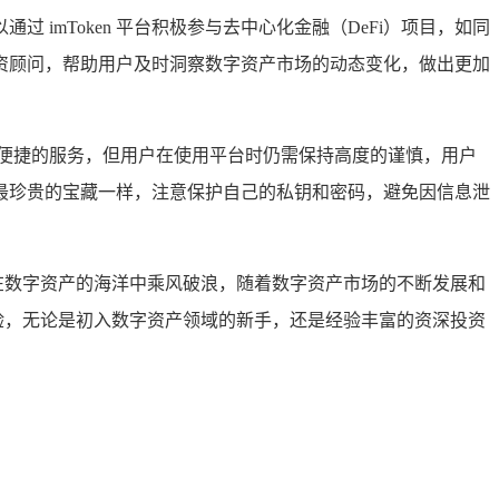
 imToken 平台积极参与去中心化金融（DeFi）项目，如同
资顾问，帮助用户及时洞察数字资产市场的动态变化，做出更加
安全便捷的服务，但用户在使用平台时仍需保持高度的谨慎，用户
最珍贵的宝藏一样，注意保护自己的私钥和密码，避免因信息泄
户在数字资产的海洋中乘风破浪，随着数字资产市场的不断发展和
体验，无论是初入数字资产领域的新手，还是经验丰富的资深投资