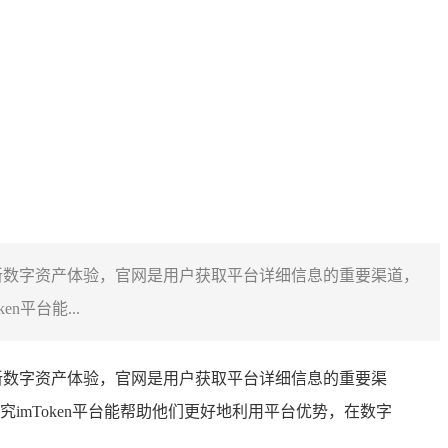
开启全新数字资产体验，官网是用户获取平台详细信息的重要渠道，
平台能...
启全新数字资产体验，官网是用户获取平台详细信息的重要渠
mToken平台能帮助他们更好地利用平台优势，在数字