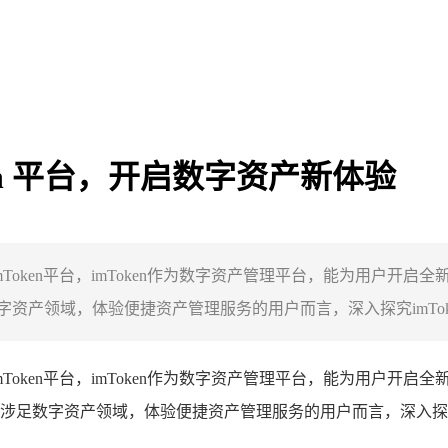
oken 平台，开启数字资产新体验
imToken平台，imToken作为数字资产管理平台，能为用户
产领域，体验便捷资产管理服务的用户而言，深入探究imToken
Token平台，imToken作为数字资产管理平台，能为用户开
足数字资产领域，体验便捷资产管理服务的用户而言，深入探究i