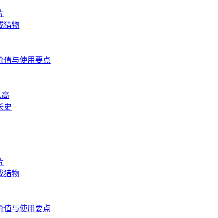
片
成猎物
心价值与使用要点
么高
长史
片
成猎物
心价值与使用要点