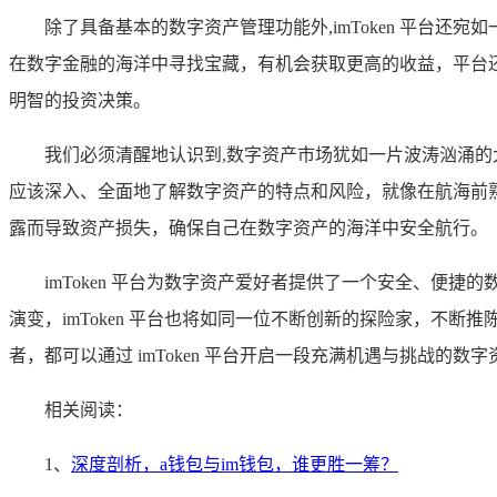
除了具备基本的数字资产管理功能外,imToken 平台还宛
在数字金融的海洋中寻找宝藏，有机会获取更高的收益，平台
明智的投资决策。
我们必须清醒地认识到,数字资产市场犹如一片波涛汹涌的大
应该深入、全面地了解数字资产的特点和风险，就像在航海前
露而导致资产损失，确保自己在数字资产的海洋中安全航行。
imToken 平台为数字资产爱好者提供了一个安全、
演变，imToken 平台也将如同一位不断创新的探险家，
者，都可以通过 imToken 平台开启一段充满机遇与挑战的数
相关阅读：
1、
深度剖析，a钱包与im钱包，谁更胜一筹？