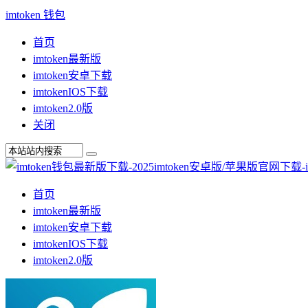
imtoken 钱包
首页
imtoken最新版
imtoken安卓下载
imtokenIOS下载
imtoken2.0版
关闭
首页
imtoken最新版
imtoken安卓下载
imtokenIOS下载
imtoken2.0版