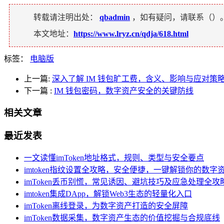
转载请注明出处：
qbadmin
，如有疑问，请联系（
）
本文地址：
https://www.lryz.cn/qdja/618.html
标签：
电脑版
上一篇:
深入了解 IM 钱包旷工费，含义、影响与应对策
下一篇
:
IM 钱包密码，数字资产安全的关键防线
相关文章
最近发表
一文读懂imToken地址格式，规则、类型与安全要点
imtoken指纹设置全攻略，安全便捷，一键解锁你的数字
imToken丢币别慌，常见诱因、避坑技巧及应急处理全攻
imtoken集成DApp，解锁Web3生态的轻量化入口
imToken离线登录，为数字资产打造的安全屏障
imToken数据采集，数字资产生态的价值挖掘与合规底线