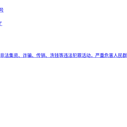
号
了
非法集资、诈骗、传销、洗钱等违法犯罪活动，严重危害人民群