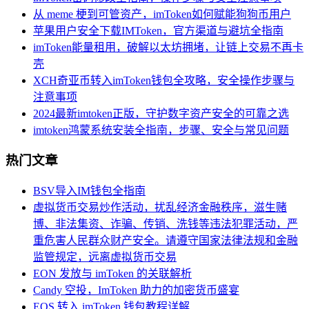
从 meme 梗到可管资产，imToken如何赋能狗狗币用户
苹果用户安全下载IMToken，官方渠道与避坑全指南
imToken能量租用，破解以太坊拥堵，让链上交易不再卡
壳
XCH奇亚币转入imToken钱包全攻略，安全操作步骤与
注意事项
2024最新imtoken正版，守护数字资产安全的可靠之选
imtoken鸿蒙系统安装全指南，步骤、安全与常见问题
热门文章
BSV导入IM钱包全指南
虚拟货币交易炒作活动，扰乱经济金融秩序，滋生赌
博、非法集资、诈骗、传销、洗钱等违法犯罪活动，严
重危害人民群众财产安全。请遵守国家法律法规和金融
监管规定，远离虚拟货币交易
EON 发放与 imToken 的关联解析
Candy 空投，ImToken 助力的加密货币盛宴
EOS 转入 imToken 钱包教程详解