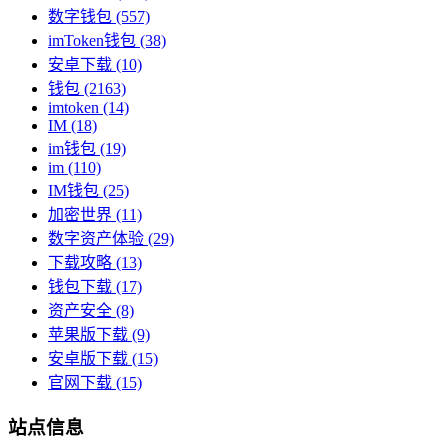
数字钱包
(557)
imToken钱包
(38)
安卓下载
(10)
钱包
(2163)
imtoken
(14)
IM
(18)
im钱包
(19)
im
(110)
IM钱包
(25)
加密世界
(11)
数字资产体验
(29)
下载攻略
(13)
钱包下载
(17)
资产安全
(8)
苹果版下载
(9)
安卓版下载
(15)
官网下载
(15)
站点信息