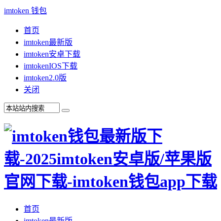
imtoken 钱包
首页
imtoken最新版
imtoken安卓下载
imtokenIOS下载
imtoken2.0版
关闭
首页
imtoken最新版