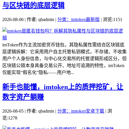
与区块链的底层逻辑
2026-08-06 | 作者: qbadmin |
分类：imtoken最新版
| 浏览:1151
imToken作为主流加密货币钱包，其隐私属性需结合区块链底
层逻辑拆解：它采用用户自主托管私钥模式，不存储、不收集
用户个人身份信息，与中心化交易所的托管逻辑形成区分，但
区块链公链本身具备交易公开、地址可追溯的特性，imToken
仅能实现“假名化”隐私——用户地...
新手也能懂，imtoken上的质押挖矿，让
数字资产躺赚
2026-08-05 | 作者: qbadmin |
分类：imtoken安卓下载
| 浏
览:1278