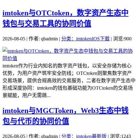
imtoken与OTCtoken，数字资产生态中
钱包与交易工具的协同价值
2026-08-05 | 作者: qbadmin |
分类：imtokenIOS下载
| 浏览:900
imtoken作为行业内知名的数字资产钱包，以安全存储为核心
优势，为用户资产筑牢安全防线；OTCtoken则聚焦数字资产
交易场景，提供合规高效的交易服务，二者在数字资产生态中
形成深度协同：imtoken的钱包基础功能为OTCtoken的交易场
景赋能，用户无需跳...
imtoken与MGCToken，Web3生态中钱
包与代币的协同价值
2026-08-05 | 作者: qbadmin |
分类：imtoken最新版
| 浏览:1243