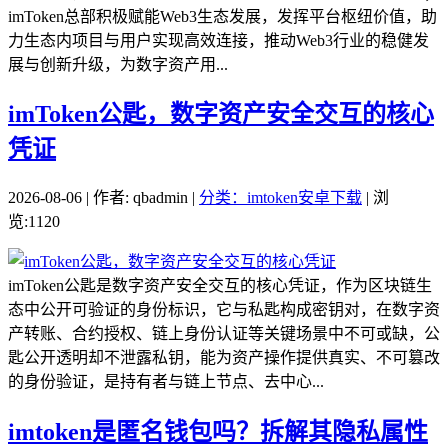
imToken总部积极赋能Web3生态发展，发挥平台枢纽价值，助
力生态内项目与用户实现高效连接，推动Web3行业的稳健发
展与创新升级，为数字资产用...
imToken公匙，数字资产安全交互的核心
凭证
2026-08-06 | 作者: qbadmin |
分类：imtoken安卓下载
| 浏
览:1120
imToken公匙是数字资产安全交互的核心凭证，作为区块链生
态中公开可验证的身份标识，它与私匙构成密钥对，在数字资
产转账、合约授权、链上身份认证等关键场景中不可或缺，公
匙公开透明却不泄露私钥，能为资产操作提供真实、不可篡改
的身份验证，是持有者与链上节点、去中心...
imtoken是匿名钱包吗？拆解其隐私属性