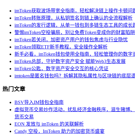
imToken获取波场带宽全指南，轻松解决链上操作卡顿问
imToken转账原理，从私钥签名到链上确认的全流程解析
imToken的发行逻辑，从单一钱包到多链生态工具的成长
警惕imToken空投骗局，别让免费Token变成你的财富陷阱
imToken若关闭，加密资产用户的钱包焦虑与行业隐忧
imToken领取ETF新手教程，安全操作全解析
新手必看，imToken钱包使用全指南，轻松管理你的数字
imToken总部，守护数字资产安全 赋能Web3生态发展
imToken公匙，数字资产安全交互的核心凭证
imtoken是匿名钱包吗？拆解其隐私属性与区块链的底层
热门文章
BSV导入IM钱包全指南
虚拟货币交易炒作活动，扰乱经济金融秩序，滋生赌博、
货币交易
EON 发放与 imToken 的关联解析
Candy 空投，ImToken 助力的加密货币盛宴