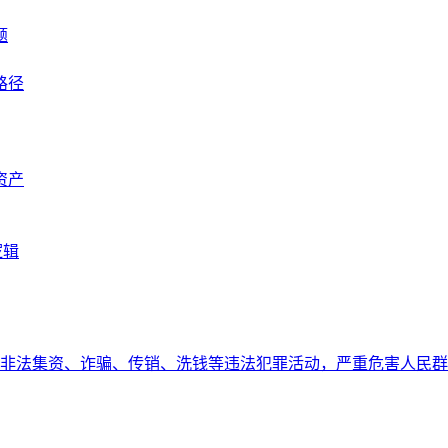
题
路径
资产
逻辑
非法集资、诈骗、传销、洗钱等违法犯罪活动，严重危害人民群