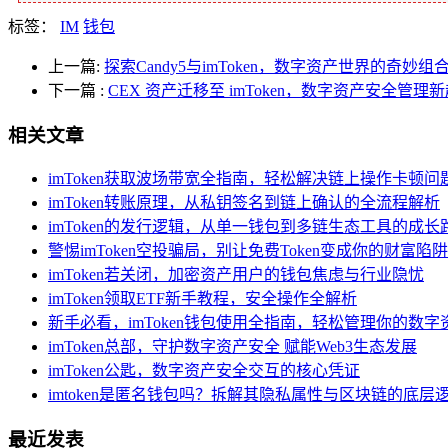
标签：
IM
钱包
上一篇:
探索Candy5与imToken，数字资产世界的奇妙组
下一篇
:
CEX 资产迁移至 imToken，数字资产安全管理
相关文章
imToken获取波场带宽全指南，轻松解决链上操作卡顿问
imToken转账原理，从私钥签名到链上确认的全流程解析
imToken的发行逻辑，从单一钱包到多链生态工具的成长
警惕imToken空投骗局，别让免费Token变成你的财富陷阱
imToken若关闭，加密资产用户的钱包焦虑与行业隐忧
imToken领取ETF新手教程，安全操作全解析
新手必看，imToken钱包使用全指南，轻松管理你的数字
imToken总部，守护数字资产安全 赋能Web3生态发展
imToken公匙，数字资产安全交互的核心凭证
imtoken是匿名钱包吗？拆解其隐私属性与区块链的底层
最近发表