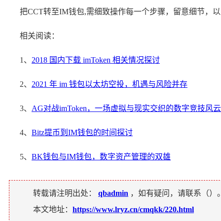
把CCT转至IM钱包,需细致操作每一个步骤，留意细节，
相关阅读：
1、
2018 国内下载 imToken 相关情况探讨
2、
2021 年 im 钱包以太坊空投，机遇与风险并存
3、
AG对战imToken，一场虚拟与现实交织的数字竞技风云
4、
Bitz提币到IM钱包的时间探讨
5、
BK钱包与IM钱包，数字资产管理的双雄
转载请注明出处：
qbadmin
，如有疑问，请联系（
）
本文地址：
https://www.lryz.cn/cmqkk/220.html