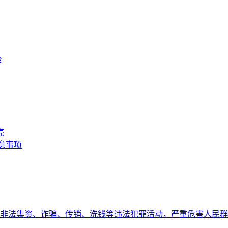
险
壳
注意事项
非法集资、诈骗、传销、洗钱等违法犯罪活动，严重危害人民群