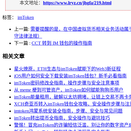
本文地址：
https://www.lryz.cn/jhgfa/219.html
标签：
imToken
上一篇:
需要提醒的是，在中国虚拟货币相关业务活动属
守法律法规）
下一篇
:
CCT 转到 IM 钱包的操作指南
相关文章
星火燎原，ETH生态与imToken赋能下的Web3新征程
iOS用户如何安全下载安装imToken钱包？新手必看指南
imToken密码修改全指南，操作步骤与安全注意事项
从 meme 梗到可管资产，imToken如何赋能狗狗币用户
imToken能量租用，破解以太坊拥堵，让链上交易不再卡
XCH奇亚币转入imToken钱包全攻略，安全操作步骤与
imtoken鸿蒙系统安装全指南，步骤、安全与常见问题
imToken转出提币全指南，安全操作与避坑技巧
警惕！冒充imToken的诈骗短信泛滥，别让你的数字资产