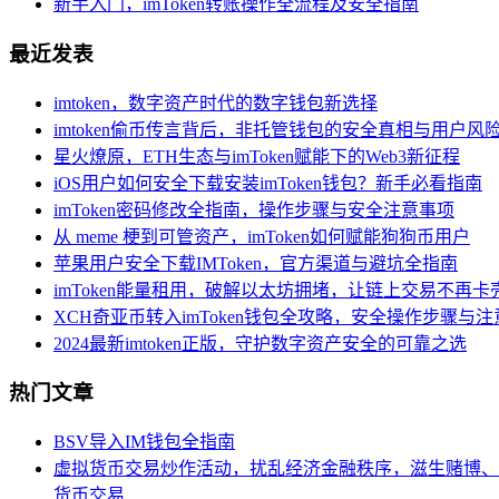
新手入门，imToken转账操作全流程及安全指南
最近发表
imtoken，数字资产时代的数字钱包新选择
imtoken偷币传言背后，非托管钱包的安全真相与用户风
星火燎原，ETH生态与imToken赋能下的Web3新征程
iOS用户如何安全下载安装imToken钱包？新手必看指南
imToken密码修改全指南，操作步骤与安全注意事项
从 meme 梗到可管资产，imToken如何赋能狗狗币用户
苹果用户安全下载IMToken，官方渠道与避坑全指南
imToken能量租用，破解以太坊拥堵，让链上交易不再卡
XCH奇亚币转入imToken钱包全攻略，安全操作步骤与
2024最新imtoken正版，守护数字资产安全的可靠之选
热门文章
BSV导入IM钱包全指南
虚拟货币交易炒作活动，扰乱经济金融秩序，滋生赌博、
货币交易