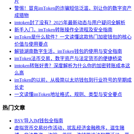
片
警惕！冒充imToken的诈骗短信泛滥，别让你的数字资产
成猎物
imtoken封了没有？2025年最新动态与用户疑问全解析
新手入门，imToken转账操作全流程及安全指南
imToken是什么软件？一文读懂这款热门加密钱包的核心
价值与使用要点
解锁湖南数字生活，imToken钱包的使用与安全指南
imToken法币交易，数字资产与法定货币的便捷桥梁
imtoken转账好贵？深度解析为什么你的加密转账成本这
么高
imToken的以前，从极简以太坊钱包到行业符号的早期成
长史
一文读懂imToken地址格式，规则、类型与安全要点
热门文章
BSV导入IM钱包全指南
虚拟货币交易炒作活动，扰乱经济金融秩序，滋生赌