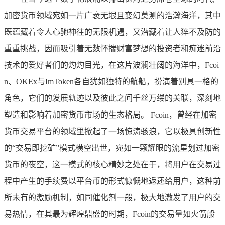
加密货币领域宛如一片广袤无垠且变幻莫测的浩瀚海洋，其中
既蕴藏着令人心驰神往的无限机遇，又潜藏着让人猝不及防的
重重挑战，因而吸引着无数怀揣财富梦想的投资者和痴迷前沿
技术的爱好者们的灼灼目光，在这片波澜壮阔的海洋中，Fcoi
n、OKEx与ImToken各自犹如独特的航船，扮演着别具一格的
角色，它们的发展轨迹以及彼此之间千丝万缕的关联，深刻地
塑造和影响着加密货币市场的生态格局。 Fcoin，曾经在加密
货币交易平台的领域里掀起了一场惊涛骇浪，它以极具创新性
的“交易即挖矿”模式横空出世，宛如一颗耀眼的流星划过加密
货币的夜空，这一模式的核心精妙之处在于，将用户在交易过
程中产生的手续费以平台币的形式慷慨地返还给用户，这种前
所未有的激励机制，如同催化剂一般，极大地激发了用户的交
易热情，在其最为辉煌鼎盛的时期，Fcoin的交易量如火箭般