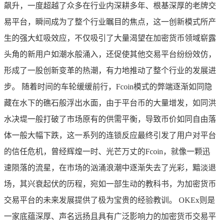
飙升，一度超越了众多在行业内深耕多年、根基深厚的老牌交
易平台，瞬间成为了整个行业瞩目的焦点，这一创新模式所产
生的强大虹吸效应，不仅吸引了大量渴望在加密货币领域崭露
头角的新用户如潮水般涌入，还促使其他交易平台纷纷效仿，
形成了一股创新变革的热潮，有力地推动了整个行业的发展进
步。 随着时间的车轮缓缓前行，Fcoin模式的弊端逐渐如同隐
藏在水下的礁石般浮出水面，由于平台币的大量增发，如同洪
水决堤一般打破了市场原有的供需平衡，导致币价如同自由落
体一般大幅下跌，这一系列的连锁反应最终引发了用户对平台
的信任危机，曾经辉煌一时、光芒万丈的Fcoin，就像一颗迅
速陨落的流星，在市场的汹涌浪潮中逐渐失去了光彩，黯淡退
场，其兴衰起伏的历程，宛如一部生动的教科书，为加密货币
交易平台的未来发展提供了极为宝贵的经验教训。 OKEx则是
一家底蕴深厚、声名远扬且具有广泛影响力的加密货币交易平