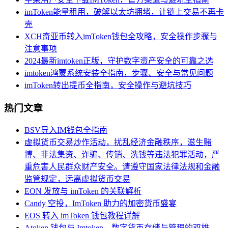
imToken能量租用，破解以太坊拥堵，让链上交易不再卡
壳
XCH奇亚币转入imToken钱包全攻略，安全操作步骤与
注意事项
2024最新imtoken正版，守护数字资产安全的可靠之选
imtoken鸿蒙系统安装全指南，步骤、安全与常见问题
imToken转出提币全指南，安全操作与避坑技巧
热门文章
BSV导入IM钱包全指南
虚拟货币交易炒作活动，扰乱经济金融秩序，滋生赌
博、非法集资、诈骗、传销、洗钱等违法犯罪活动，严
重危害人民群众财产安全。请遵守国家法律法规和金融
监管规定，远离虚拟货币交易
EON 发放与 imToken 的关联解析
Candy 空投，ImToken 助力的加密货币盛宴
EOS 转入 imToken 钱包教程详解
Atoken 钱包与 Imtoken，数字货币存储与管理的双雄