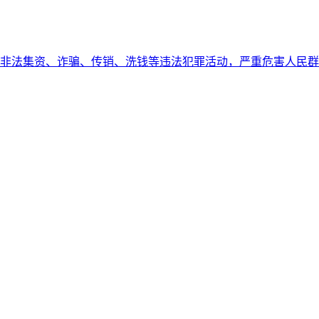
非法集资、诈骗、传销、洗钱等违法犯罪活动，严重危害人民群