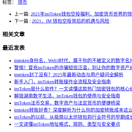
标签：
领币
上一篇:
2021年imToken钱包空投福利，加密货币世界的
下一篇
:
2021，IM 钱包空投背后的机遇与风险
相关文章
最近发表
imtoken身份名，Web3时代，属于你的不被定义的数字名
警惕！冒充imToken的诈骗短信泛滥，别让你的数字资产
imtoken封了没有？2025年最新动态与用户疑问全解析
新手入门，imToken转账操作全流程及安全指南
imToken是什么软件？一文读懂这款热门加密钱包的核
解锁湖南数字生活，imToken钱包的使用与安全指南
imToken法币交易，数字资产与法定货币的便捷桥梁
imtoken转账好贵？深度解析为什么你的加密转账成本这
imToken的以前，从极简以太坊钱包到行业符号的早期成
一文读懂imToken地址格式，规则、类型与安全要点