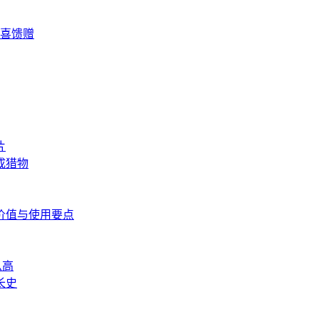
惊喜馈赠
片
成猎物
心价值与使用要点
么高
长史