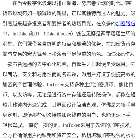
在当今数字化浪潮以排山倒海之势席卷全球的时代,加密
货币领域宛如一颗璀璨的新星，正以其独特而迷人的魅力，吸
引着越来越多投资者和爱好者的热切目光，在众多的
加密钱包
中，ImToken和TP（TokenPocket）钱包无疑是两颗熠熠生辉的
明星，它们凭借各自鲜明的特点和显著的优势，在加密货币存
储与交易的宏大舞台上扮演着举足轻重的角色。 ImToken作为
一款声名远扬的去中心化钱包，自诞生之日起便备受瞩目，它
以简洁、安全和易用性而闻名遐迩，为用户打造了便捷高效的
加密资产管理体验，ImToken支持多种主流加密货币，像比特
币、以太坊等，无论是进行资产存储还是转账操作，都能在短
短几秒钟内迅速完成，其界面设计简洁直观，仿佛是为新手量
身定制，即便那些初次接触加密钱包的用户，也能迅速上手，
轻松驾驭。 值得一提的是，ImToken采用了先进的加密技术，
全方位确保用户的私钥和资产安全，私钥堪称加密钱包的核心