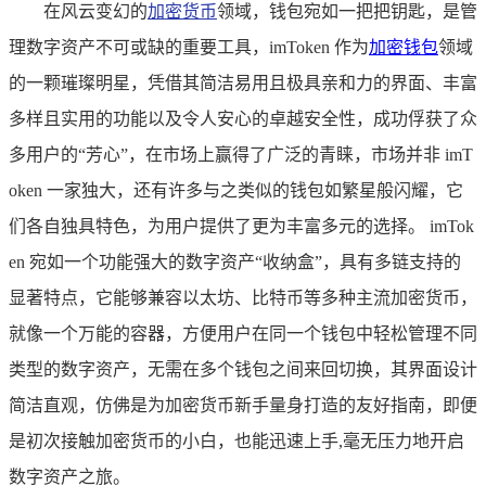
在风云变幻的
加密货币
领域，钱包宛如一把把钥匙，是管
理数字资产不可或缺的重要工具，imToken 作为
加密钱包
领域
的一颗璀璨明星，凭借其简洁易用且极具亲和力的界面、丰富
多样且实用的功能以及令人安心的卓越安全性，成功俘获了众
多用户的“芳心”，在市场上赢得了广泛的青睐，市场并非 imT
oken 一家独大，还有许多与之类似的钱包如繁星般闪耀，它
们各自独具特色，为用户提供了更为丰富多元的选择。 imTok
en 宛如一个功能强大的数字资产“收纳盒”，具有多链支持的
显著特点，它能够兼容以太坊、比特币等多种主流加密货币，
就像一个万能的容器，方便用户在同一个钱包中轻松管理不同
类型的数字资产，无需在多个钱包之间来回切换，其界面设计
简洁直观，仿佛是为加密货币新手量身打造的友好指南，即便
是初次接触加密货币的小白，也能迅速上手,毫无压力地开启
数字资产之旅。